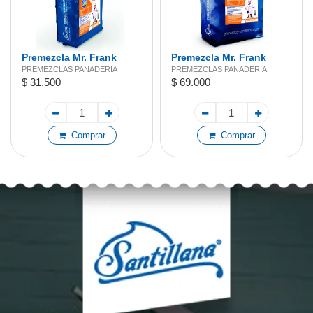
Premezcla Mr. Frank
Premezcla Mr. Frank
Zanahoria 2kg
Zanahoria 5kg
PREMEZCLAS PANADERIA
PREMEZCLAS PANADERIA
$ 31.500
$ 69.000
Comprar
Comprar