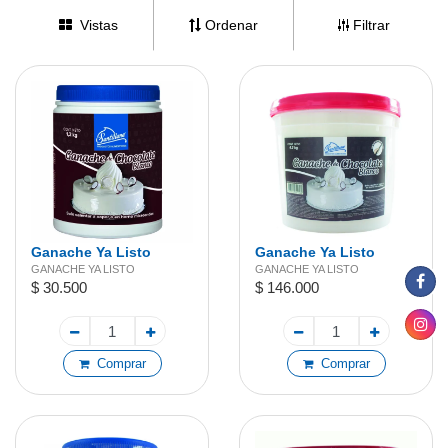
Vistas
Ordenar
Filtrar
Ganache Ya Listo
Ganache Ya Listo
Blanco 1,2 kg
Blanco 4,7 kg
GANACHE YA LISTO
GANACHE YA LISTO
$ 30.500
$ 146.000
Comprar
Comprar