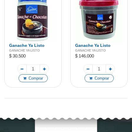
Ganache Ya Listo
Ganache Ya Listo
Negro 1 kg
Blanco 4,9 kg
GANACHE YA LISTO
GANACHE YA LISTO
$ 30.500
$ 146.000
Comprar
Comprar