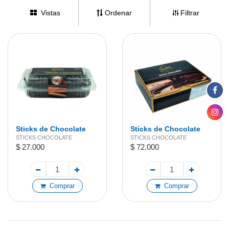
Vistas
Ordenar
Filtrar
Sticks de Chocolate
Sticks de Chocolate
150 Unidades
400 Unidades
STICKS CHOCOLATE
STICKS CHOCOLATE
$ 27.000
$ 72.000
Comprar
Comprar