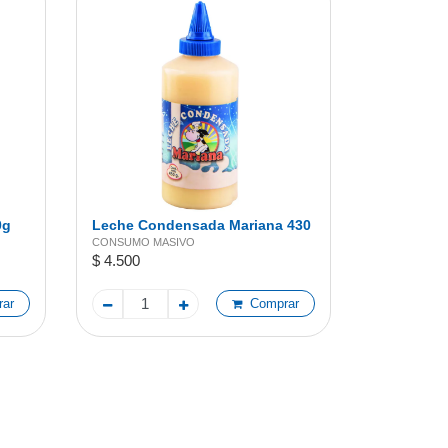
0g
Leche Condensada Mariana 430
g
CONSUMO MASIVO
$ 4.500
ar
Comprar