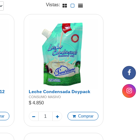
Vistas:
12
Leche Condensada Doypack
300g
CONSUMO MASIVO
$ 4.850
ar
Comprar