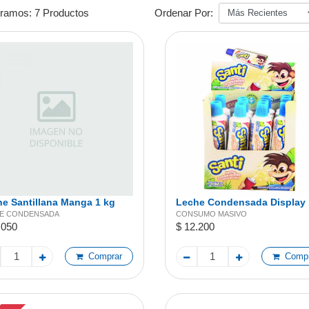
ramos:
7 Productos
Ordenar Por:
e Santillana Manga 1 kg
Leche Condensada Display 
Unidades Tubito 50g
E CONDENSADA
CONSUMO MASIVO
.050
$ 12.200
Comprar
Compr