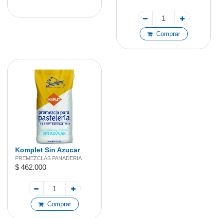
Comprar
Komplet Sin Azucar
22,6 kg
PREMEZCLAS PANADERIA
$ 462.000
Comprar