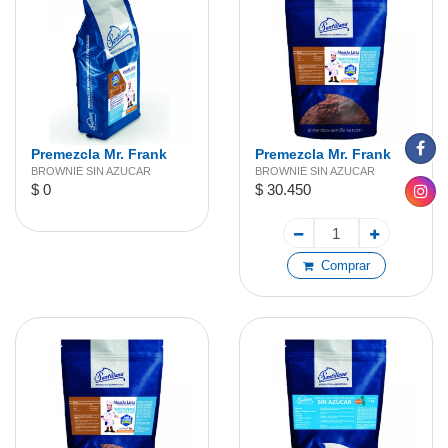
Premezcla Mr. Frank
Premezcla Mr. Frank
Brownie Sin Azúcar 2
Brownie Sin Azúcar 1kg
BROWNIE SIN AZUCAR
BROWNIE SIN AZUCAR
$ 0
$ 30.450
kg
Comprar