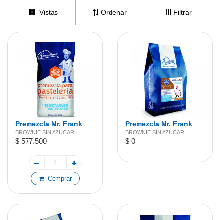
Vistas
Ordenar
Filtrar
Premezcla Mr. Frank
Premezcla Mr. Frank
Brownie Sin Azúcar 25
Brownie Sin Azúcar 5
BROWNIE SIN AZUCAR
BROWNIE SIN AZUCAR
$ 577.500
$ 0
kg
kg
Comprar